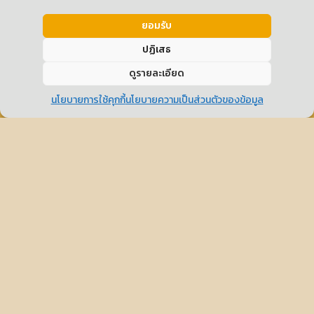
รับเช่า
ยอมรับ
หลังจากตรวจสอบแล้วผ่าน ทางเราจะเดินทางไปรับ
เช่าพระที่บ้านท่าน
ปฏิเสธ
ส่งรูปตีราคาพระ...คลิ๊ก
ดูรายละเอียด
นโยบายการใช้คุกกี้
นโยบายความเป็นส่วนตัวของข้อมูล